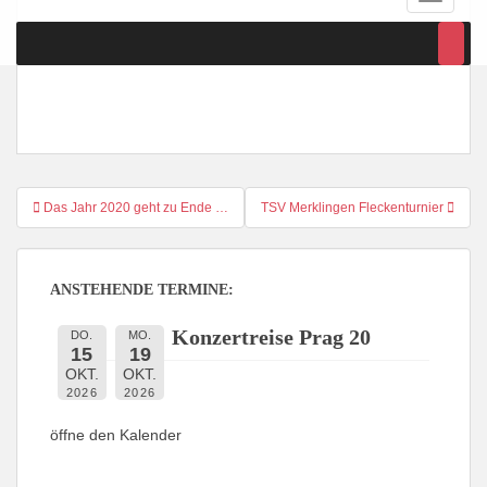
Beitragsnavigation
Das Jahr 2020 geht zu Ende …
TSV Merklingen Fleckenturnier
ANSTEHENDE TERMINE:
Konzertreise Prag 20
DO.
MO.
15
19
OKT.
OKT.
2026
2026
öffne den Kalender