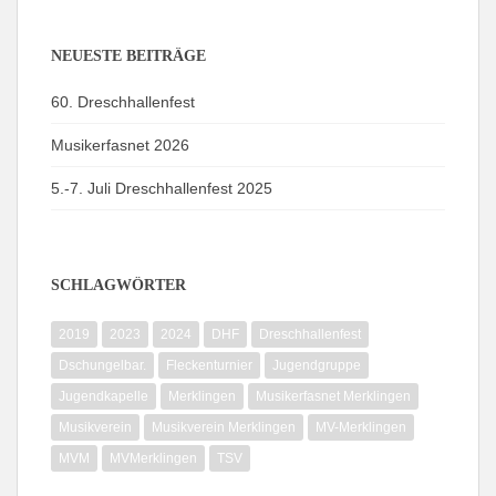
NEUESTE BEITRÄGE
60. Dreschhallenfest
Musikerfasnet 2026
5.-7. Juli Dreschhallenfest 2025
SCHLAGWÖRTER
2019
2023
2024
DHF
Dreschhallenfest
Dschungelbar.
Fleckenturnier
Jugendgruppe
Jugendkapelle
Merklingen
Musikerfasnet Merklingen
Musikverein
Musikverein Merklingen
MV-Merklingen
MVM
MVMerklingen
TSV