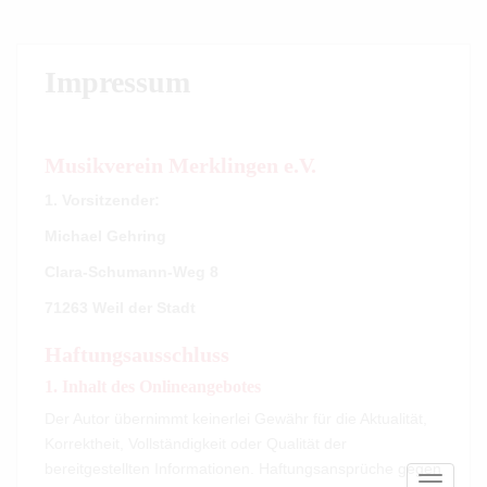
S
k
i
Impressum
p
t
o
m
Musikverein Merklingen e.V.
a
1. Vorsitzender:
i
n
Michael Gehring
c
Clara-Schumann-Weg 8
o
71263 Weil der Stadt
n
t
Haftungsausschluss
e
n
1. Inhalt des Onlineangebotes
t
Der Autor übernimmt keinerlei Gewähr für die Aktualität,
Korrektheit, Vollständigkeit oder Qualität der
bereitgestellten Informationen. Haftungsansprüche gegen
TOGGLE